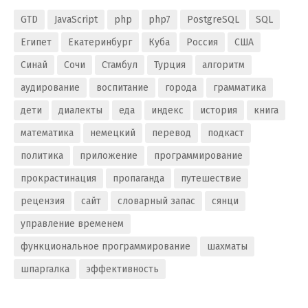
GTD
JavaScript
php
php7
PostgreSQL
SQL
Египет
Екатеринбург
Куба
Россия
США
Синай
Сочи
Стамбул
Турция
алгоритм
аудирование
воспитание
города
грамматика
дети
диалекты
еда
индекс
история
книга
математика
немецкий
перевод
подкаст
политика
приложение
программирование
прокрастинация
пропаганда
путешествие
рецензия
сайт
словарный запас
сянци
управление временем
функциональное программирование
шахматы
шпаргалка
эффективность