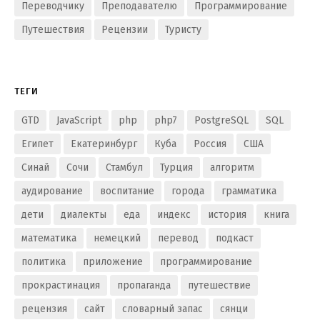
Переводчику
Преподавателю
Программирование
Путешествия
Рецензии
Туристу
ТЕГИ
GTD
JavaScript
php
php7
PostgreSQL
SQL
Египет
Екатеринбург
Куба
Россия
США
Синай
Сочи
Стамбул
Турция
алгоритм
аудирование
воспитание
города
грамматика
дети
диалекты
еда
индекс
история
книга
математика
немецкий
перевод
подкаст
политика
приложение
программирование
прокрастинация
пропаганда
путешествие
рецензия
сайт
словарный запас
сянци