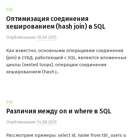
SQL
Оптимизация соединения
хешированием (hash join) в SQL
Опубликовано
10.09.2015
Как известно, основными операциями соединения
(join) в СУБД, работающей с SQL, являются вложенные
циклы (nested loops), операции соединения
хешированием (hash j...
SQL
Различия между on и where в SQL
Опубликовано
14.08.2015
Рассмотрим примеры: select id, name from tbl_users u