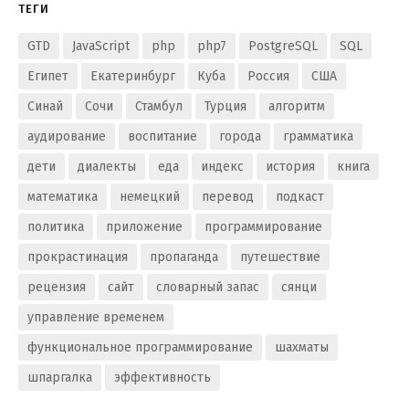
ТЕГИ
GTD
JavaScript
php
php7
PostgreSQL
SQL
Египет
Екатеринбург
Куба
Россия
США
Синай
Сочи
Стамбул
Турция
алгоритм
аудирование
воспитание
города
грамматика
дети
диалекты
еда
индекс
история
книга
математика
немецкий
перевод
подкаст
политика
приложение
программирование
прокрастинация
пропаганда
путешествие
рецензия
сайт
словарный запас
сянци
управление временем
функциональное программирование
шахматы
шпаргалка
эффективность