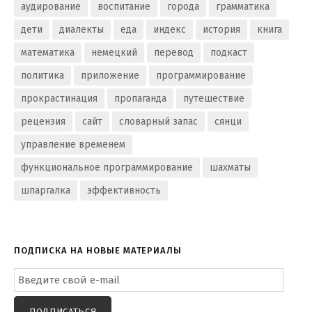
аудирование
воспитание
города
грамматика
дети
диалекты
еда
индекс
история
книга
математика
немецкий
перевод
подкаст
политика
приложение
программирование
прокрастинация
пропаганда
путешествие
рецензия
сайт
словарный запас
сянци
управление временем
функциональное программирование
шахматы
шпаргалка
эффективность
ПОДПИСКА НА НОВЫЕ МАТЕРИАЛЫ
Email
Subscription
ПОДПИСАТЬСЯ