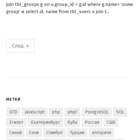
join tbl_groups g on u.group_id = g.id where g.name= 'some
group' и select id, name from tbl_users u join t...
Пагинация
След. »
записей
МЕТКИ
GTD
JavaScript
php
php7
PostgreSQL
SQL
Египет
Екатеринбург
Куба
Россия
США
Синай
Сочи
Стамбул
Турция
алгоритм