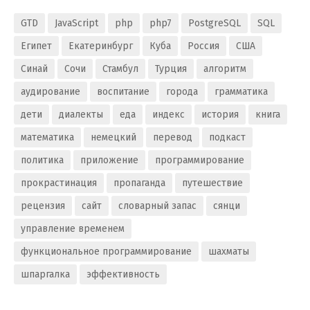
GTD
JavaScript
php
php7
PostgreSQL
SQL
Египет
Екатеринбург
Куба
Россия
США
Синай
Сочи
Стамбул
Турция
алгоритм
аудирование
воспитание
города
грамматика
дети
диалекты
еда
индекс
история
книга
математика
немецкий
перевод
подкаст
политика
приложение
программирование
прокрастинация
пропаганда
путешествие
рецензия
сайт
словарный запас
сянци
управление временем
функциональное программирование
шахматы
шпаргалка
эффективность