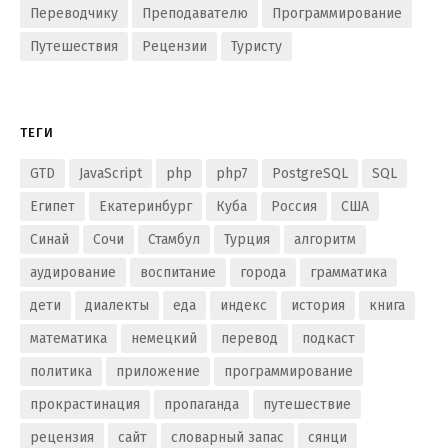
Переводчику
Преподавателю
Программирование
Путешествия
Рецензии
Туристу
ТЕГИ
GTD
JavaScript
php
php7
PostgreSQL
SQL
Египет
Екатеринбург
Куба
Россия
США
Синай
Сочи
Стамбул
Турция
алгоритм
аудирование
воспитание
города
грамматика
дети
диалекты
еда
индекс
история
книга
математика
немецкий
перевод
подкаст
политика
приложение
программирование
прокрастинация
пропаганда
путешествие
рецензия
сайт
словарный запас
сянци