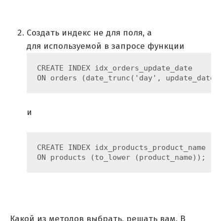
Создать индекс не для поля, а
для используемой в запросе функции
CREATE INDEX idx_orders_update_date

ON orders (date_trunc('day', update_date)
и
CREATE INDEX idx_products_product_name

ON products (to_lower (product_name));
Какой из методов выбрать, решать вам. В