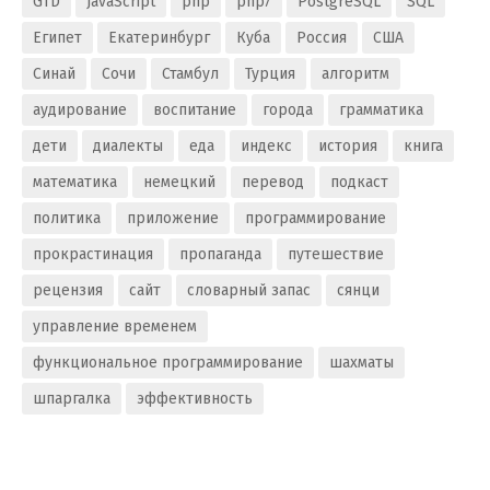
GTD
JavaScript
php
php7
PostgreSQL
SQL
Египет
Екатеринбург
Куба
Россия
США
Синай
Сочи
Стамбул
Турция
алгоритм
аудирование
воспитание
города
грамматика
дети
диалекты
еда
индекс
история
книга
математика
немецкий
перевод
подкаст
политика
приложение
программирование
прокрастинация
пропаганда
путешествие
рецензия
сайт
словарный запас
сянци
управление временем
функциональное программирование
шахматы
шпаргалка
эффективность