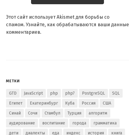
Этот сайт использует Akismet для борьбы со
спамом.
Узнайте, как обрабатываются ваши данные
комментариев
.
МЕТКИ
GTD
JavaScript
php
php7
PostgreSQL
SQL
Египет
Екатеринбург
Куба
Россия
США
Синай
Сочи
Стамбул
Турция
алгоритм
аудирование
воспитание
города
грамматика
дети
диалекты
еда
индекс
история
книга