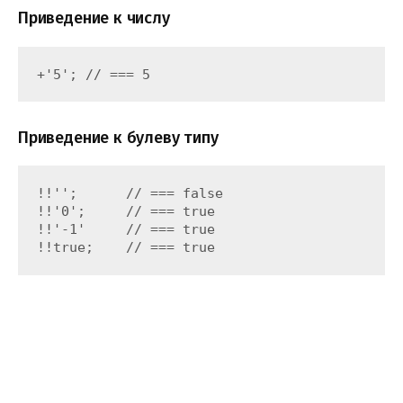
Приведение к числу
+'5'; // === 5
Приведение к булеву типу
!!'';      // === false

!!'0';     // === true

!!'-1'     // === true

!!true;    // === true