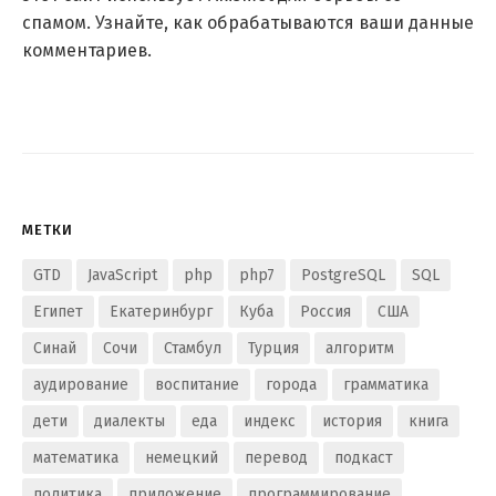
спамом.
Узнайте, как обрабатываются ваши данные
комментариев
.
МЕТКИ
GTD
JavaScript
php
php7
PostgreSQL
SQL
Египет
Екатеринбург
Куба
Россия
США
Синай
Сочи
Стамбул
Турция
алгоритм
аудирование
воспитание
города
грамматика
дети
диалекты
еда
индекс
история
книга
математика
немецкий
перевод
подкаст
политика
приложение
программирование